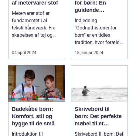
af metervarer stof
for børn: En
guidende
Metervarer stof er
fortælling til
fundamentet i al
Indledning
forældre og
tekstilhåndværk. Fra
"Godnathistorier for
interesserede
skabelsen af tøj og
børn" er en tidløs
gardiner til design af ...
tradition, hvor forældre
og bedsteforældre
04 april 2024
18 januar 2024
skabe...
Badekåbe børn:
Skrivebord til
Komfort, stil og
børn: Det perfekte
hygge til de små
møbel til et
inspirerende og
Introduktion til
Skrivebord til børn: Det