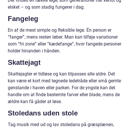
Der findes en række lege, som generationer har kendt og
elsket – og som stadig fungerer i dag.
Fangeleg
En af de mest simple og fleksible lege. Én person er
“fanger”, mens resten løber. Man kan tilføje variationer
som “fri zone” eller “kædefange”, hvor fangede personer
holder hinanden i hånden.
Skattejagt
Skattejagter er tidløse og kan tilpasses alle aldre. Det
kan være et kort med tegnede ledetråde eller små gemte
genstande i haven eller parken. For de yngste kan det
handle om at finde bestemte farver eller blade, mens de
ældre kan få gåder at løse.
Stoledans uden stole
Tag musik med ud og lav stoledans på græsplænen,