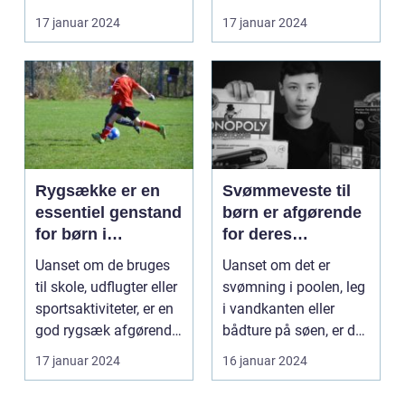
mulighed for at...
børn, er "joke...
17 januar 2024
17 januar 2024
Rygsække er en
Svømmeveste til
essentiel genstand
børn er afgørende
for børn i
for deres
dagligdagen
sikkerhed under
Uanset om de bruges
Uanset om det er
vandaktiviteter
til skole, udflugter eller
svømning i poolen, leg
sportsaktiviteter, er en
i vandkanten eller
god rygsæk afgørende
bådture på søen, er det
for at ...
afgørende at besk...
17 januar 2024
16 januar 2024