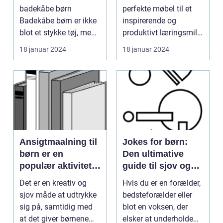
produktivt
badekåbe børn
perfekte møbel til et
læringsmiljø
Badekåbe børn er ikke
inspirerende og
blot et stykke tøj, men
produktivt læringsmiljø
en genstand der
Indledning: ...
18 januar 2024
18 januar 2024
symbol...
Ansigtmaalning til
Jokes for børn:
børn er en
Den ultimative
populær aktivitet,
guide til sjov og
der spænder over
latter for de små
Det er en kreativ og
Hvis du er en forælder,
flere årtier
sjov måde at udtrykke
bedsteforælder eller
sig på, samtidig med
blot en voksen, der
at det giver børnene
elsker at underholde