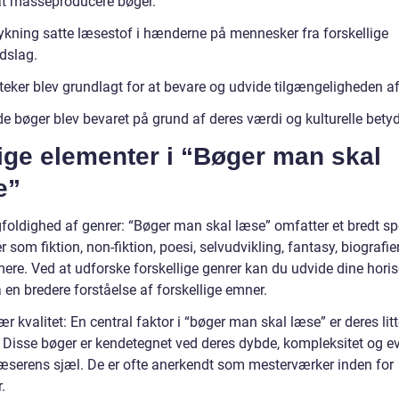
at masseproducere bøger.
ykning satte læsestof i hænderne på mennesker fra forskellige
dslag.
teker blev grundlagt for at bevare og udvide tilgængeligheden af
de bøger blev bevaret på grund af deres værdi og kulturelle bety
ige elementer i “Bøger man skal
e”
foldighed af genrer: “Bøger man skal læse” omfatter et bredt s
r som fiktion, non-fiktion, poesi, selvudvikling, fantasy, biografie
ere. Ved at udforske forskellige genrer kan du udvide dine horis
en bredere forståelse af forskellige emner.
rær kvalitet: En central faktor i “bøger man skal læse” er deres lit
. Disse bøger er kendetegnet ved deres dybde, kompleksitet og evn
læserens sjæl. De er ofte anerkendt som mesterværker inden for
r.