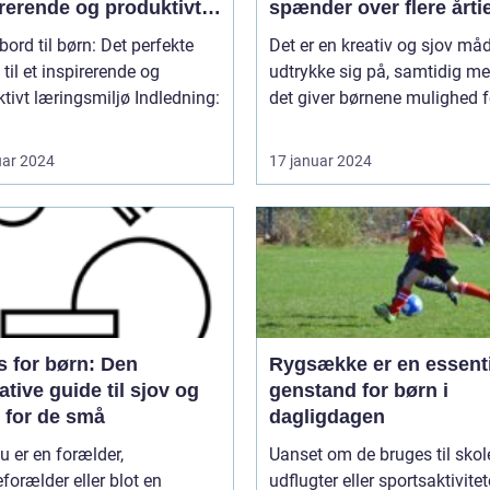
rerende og produktivt
spænder over flere årti
ngsmiljø
bord til børn: Det perfekte
Det er en kreativ og sjov må
til et inspirerende og
udtrykke sig på, samtidig me
t læringsmiljø Indledning:
det giver børnene mulighed fo
uar 2024
17 januar 2024
s for børn: Den
Rygsække er en essenti
ative guide til sjov og
genstand for børn i
r for de små
dagligdagen
u er en forælder,
Uanset om de bruges til skol
forælder eller blot en
udflugter eller sportsaktivitete