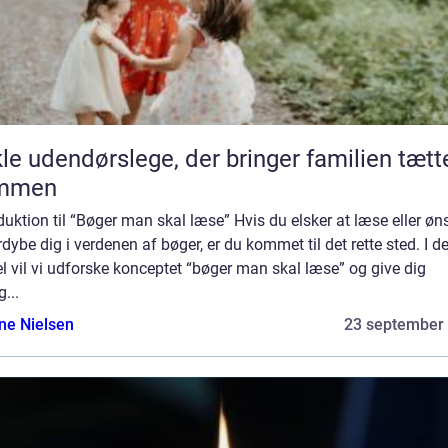
le udendørslege, der bringer familien tætt
mmen
duktion til “Bøger man skal læse” Hvis du elsker at læse eller øn
rdybe dig i verdenen af bøger, er du kommet til det rette sted. I 
el vil vi udforske konceptet “bøger man skal læse” og give dig
g...
ine Nielsen
23 september