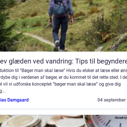
ev glæden ved vandring: Tips til begynder
duktion til “Bøger man skal læse” Hvis du elsker at læse eller øn
rdybe dig i verdenen af bøger, er du kommet til det rette sted. I 
el vil vi udforske konceptet “bøger man skal læse” og give dig
g...
ias Damgaard
04 september