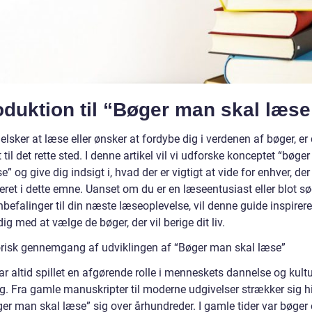
oduktion til “Bøger man skal læse
elsker at læse eller ønsker at fordybe dig i verdenen af bøger, er
il det rette sted. I denne artikel vil vi udforske konceptet “bøge
e” og give dig indsigt i, hvad der er vigtigt at vide for enhver, der
eret i dette emne. Uanset om du er en læseentusiast eller blot s
befalinger til din næste læseoplevelse, vil denne guide inspirere
ig med at vælge de bøger, der vil berige dit liv.
orisk gennemgang af udviklingen af “Bøger man skal læse”
r altid spillet en afgørende rolle i menneskets dannelse og kultu
ng. Fra gamle manuskripter til moderne udgivelser strækker sig h
er man skal læse” sig over århundreder. I gamle tider var bøger 