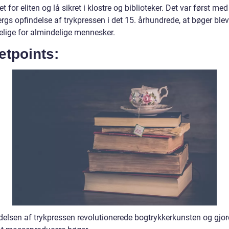
et for eliten og lå sikret i klostre og biblioteker. Det var først med
rgs opfindelse af trykpressen i det 15. århundrede, at bøger ble
elige for almindelige mennesker.
etpoints:
delsen af trykpressen revolutionerede bogtrykkerkunsten og gjor