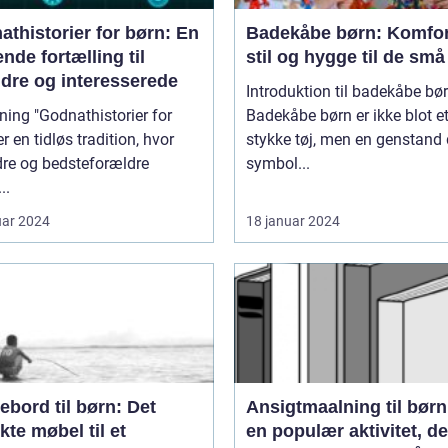
thistorier for børn: En
Badekåbe børn: Komfor
nde fortælling til
stil og hygge til de små
ldre og interesserede
Introduktion til badekåbe bø
thistorier for
Badekåbe børn er ikke blot e
er en tidløs tradition, hvor
stykke tøj, men en genstand 
dre og bedsteforældre
symbol...
..
uar 2024
18 januar 2024
ebord til børn: Det
Ansigtmaalning til børn
kte møbel til et
en populær aktivitet, de