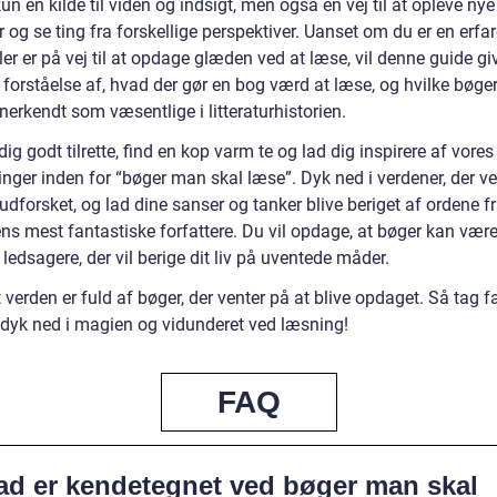
kun en kilde til viden og indsigt, men også en vej til at opleve nye
 og se ting fra forskellige perspektiver. Uanset om du er en erfa
ler er på vej til at opdage glæden ved at læse, vil denne guide gi
 forståelse af, hvad der gør en bog værd at læse, og hvilke bøger
nerkendt som væsentlige i litteraturhistorien.
ig godt tilrette, find en kop varm te og lad dig inspirere af vores
nger inden for “bøger man skal læse”. Dyk ned i verdener, der ve
 udforsket, og lad dine sanser og tanker blive beriget af ordene f
ens mest fantastiske forfattere. Du vil opdage, at bøger kan vær
 ledsagere, der vil berige dit liv på uventede måder.
 verden er fuld af bøger, der venter på at blive opdaget. Så tag fa
 dyk ned i magien og vidunderet ved læsning!
FAQ
ad er kendetegnet ved bøger man skal