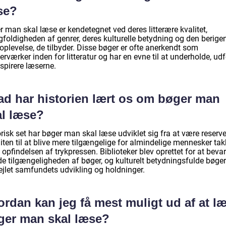
se?
 man skal læse er kendetegnet ved deres litterære kvalitet,
foldigheden af genrer, deres kulturelle betydning og den berige
oplevelse, de tilbyder. Disse bøger er ofte anerkendt som
rværker inden for litteratur og har en evne til at underholde, ud
spirere læserne.
ad har historien lært os om bøger man
al læse?
risk set har bøger man skal læse udviklet sig fra at være reserve
liten til at blive mere tilgængelige for almindelige mennesker tak
opfindelsen af trykpressen. Biblioteker blev oprettet for at beva
de tilgængeligheden af bøger, og kulturelt betydningsfulde bøger
ejlet samfundets udvikling og holdninger.
rdan kan jeg få mest muligt ud af at l
ger man skal læse?