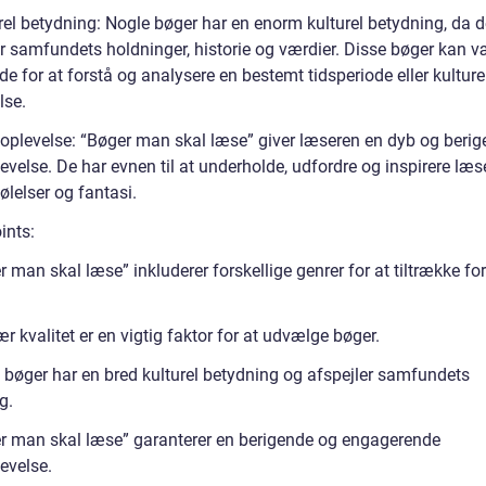
rel betydning: Nogle bøger har en enorm kulturel betydning, da d
er samfundets holdninger, historie og værdier. Disse bøger kan v
e for at forstå og analysere en bestemt tidsperiode eller kulture
se.
oplevelse: “Bøger man skal læse” giver læseren en dyb og beri
velse. De har evnen til at underholde, udfordre og inspirere læs
følelser og fantasi.
ints:
 man skal læse” inkluderer forskellige genrer for at tiltrække for
ær kvalitet er en vigtig faktor for at udvælge bøger.
 bøger har en bred kulturel betydning og afspejler samfundets
g.
r man skal læse” garanterer en berigende og engagerende
evelse.