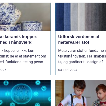
ke keramik kopper:
Udforsk verdenen af
hed i håndværk
metervarer stof
k kopper er ikke kun
Metervarer stof er fundament
unst; de er et statement om
tekstilhåndværk. Fra skabels
d, funktionalitet og perso...
tøj og gardiner til design af ..
 2025
04 april 2024