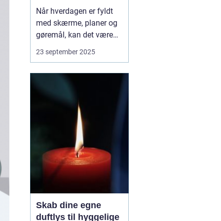
Når hverdagen er fyldt
med skærme, planer og
gøremål, kan det være
en udfordring at finde tid
23 september 2025
til fælles oplevelser som
familie. Men ofte skal
der ikke meget til for at
skabe minder, grin og
nærvær. Ud...
Skab dine egne
duftlys til hyggelige