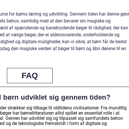
ource for børns læring og udvikling. Gennem tiden har denne gen
dets behov, samtidig med at den bevarer sin magiske og
et væld af spændende og banebrydende bøger til rådighed, der kan
ed at vælge bøger, der er alderssvarende, underholdende og
ghed og digitale muligheder, kan vi sikre, at børn får de bedst
dag den magiske verden af bøger til børn og åbn dørene til en
FAQ
l børn udviklet sig gennem tiden?
 der strækker sig tilbage til oldtidens civilisationer. Fra mundtlig
øger har børnelitteraturen altid spillet en essentiel rolle i at
al. Genren har udviklet sig og tilpasset sig samfundets behov
d og de teknologiske fremskridt i form af digitale og