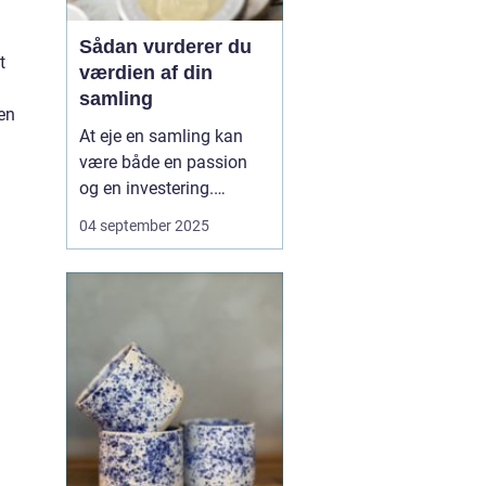
Sådan vurderer du
t
værdien af din
samling
 en
At eje en samling kan
være både en passion
og en investering.
Uanset om det drejer sig
04 september 2025
om mønter, frimærker,
kunst, bøger eller
sportsmemorabilia, vil
mange før eller siden
stille spørgsmålet: Hvad
...