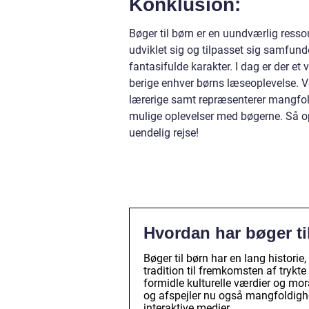
Konklusion:
Bøger til børn er en uundværlig ress
udviklet sig og tilpasset sig samfun
fantasifulde karakter. I dag er der 
berige enhver børns læseoplevelse. V
lærerige samt repræsenterer mangfoldi
mulige oplevelser med bøgerne. Så op
uendelig rejse!
Hvordan har bøger ti
Bøger til børn har en lang historie,
tradition til fremkomsten af trykte b
formidle kulturelle værdier og mor
og afspejler nu også mangfoldighe
interaktive medier.