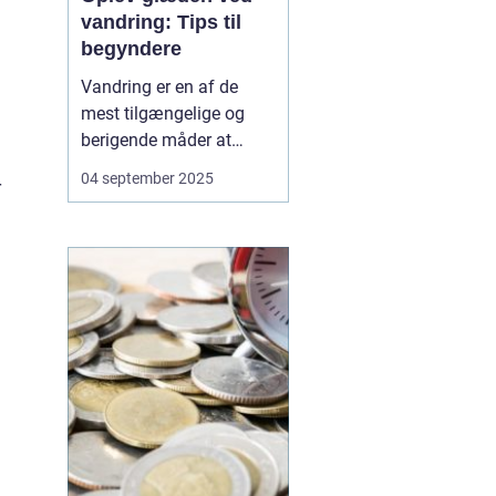
vandring: Tips til
begyndere
Vandring er en af de
mest tilgængelige og
berigende måder at
komme tættere på
04 september 2025
r
naturen. Du behøver ikke
dyrt udstyr eller særlige
færdigheder for at
komme i gang – kun et
par gode sko og lysten til
at u...