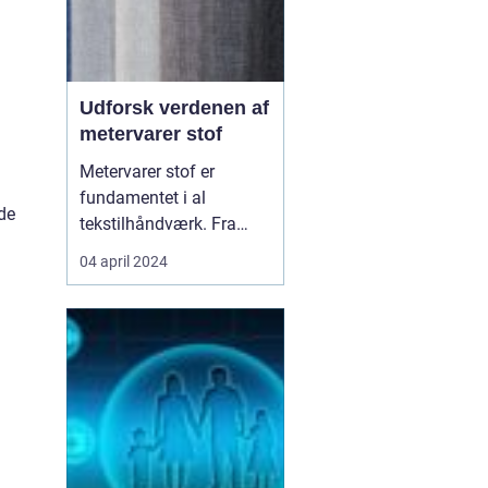
Udforsk verdenen af
metervarer stof
Metervarer stof er
fundamentet i al
 de
tekstilhåndværk. Fra
skabelsen af tøj og
04 april 2024
gardiner til design af
unikke
hjemmeindretninger, er
materialet, som man
arbejder med, essentielt
for det endelige produkts
udseende og kvalitet. At
vælge det rigtige stof e...