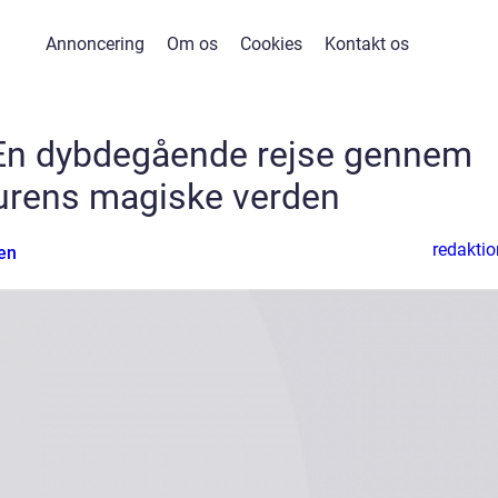
Annoncering
Om os
Cookies
Kontakt os
: En dybdegående rejse gennem
aturens magiske verden
redaktio
en