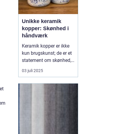
Unikke keramik
kopper: Skønhed i
håndværk
Keramik kopper er ikke
kun brugskunst; de er et
statement om skønhed,
funktionalitet og
03 juli 2025
personlig stil. Hver kop
bærer en unik historie og
et
skaber en fornemmelse
af håndværkets tradition
lem
og varme. Det unikke
ved håndlav...