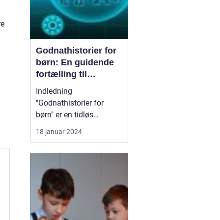
re
Godnathistorier for
børn: En guidende
fortælling til
forældre og
Indledning
interesserede
"Godnathistorier for
børn" er en tidløs
tradition, hvor forældre
18 januar 2024
og bedsteforældre
skaber magiske
øjeblikke ved sengetid.
Disse historier går ud
over underholdning og
har en betydelig
indflydelse på børns