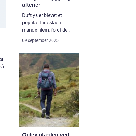
aftener
Duftlys er blevet et
populært indslag i
mange hjem, fordi de
kan forvandle en
09 september 2025
almindelig aften til en
hyggelig og afslappende
oplevelse. Når du selv
et
laver dem, får du ikke
 så
kun et unikt produkt,
men også en kreativ
proces, der ...
Oplev glæden ved