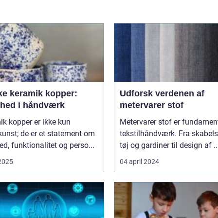
ke keramik kopper:
Udforsk verdenen af
hed i håndværk
metervarer stof
k kopper er ikke kun
Metervarer stof er fundament
unst; de er et statement om
tekstilhåndværk. Fra skabels
d, funktionalitet og perso...
tøj og gardiner til design af ..
 2025
04 april 2024