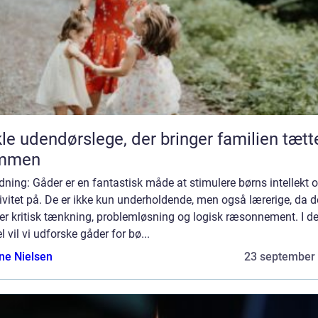
le udendørslege, der bringer familien tætt
mmen
dning: Gåder er en fantastisk måde at stimulere børns intellekt 
ivitet på. De er ikke kun underholdende, men også lærerige, da d
er kritisk tænkning, problemløsning og logisk ræsonnement. I d
el vil vi udforske gåder for bø...
ine Nielsen
23 september