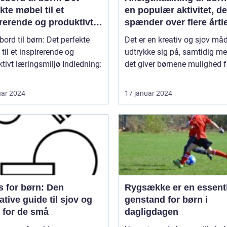
kte møbel til et
en populær aktivitet, de
rerende og produktivt
spænder over flere årti
ngsmiljø
bord til børn: Det perfekte
Det er en kreativ og sjov må
til et inspirerende og
udtrykke sig på, samtidig me
t læringsmiljø Indledning:
det giver børnene mulighed fo
uar 2024
17 januar 2024
s for børn: Den
Rygsække er en essenti
ative guide til sjov og
genstand for børn i
r for de små
dagligdagen