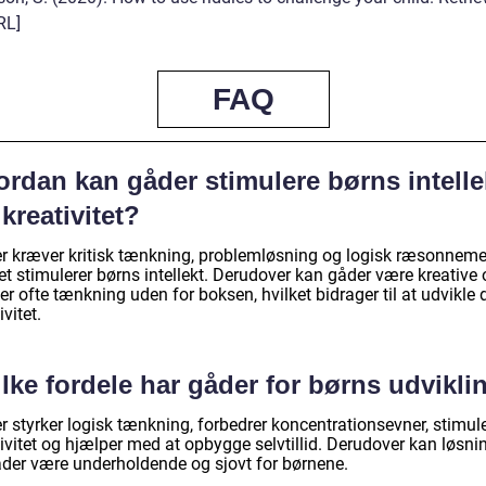
RL]
FAQ
ordan kan gåder stimulere børns intelle
kreativitet?
r kræver kritisk tænkning, problemløsning og logisk ræsonneme
et stimulerer børns intellekt. Derudover kan gåder være kreative
r ofte tænkning uden for boksen, hvilket bidrager til at udvikle 
ivitet.
lke fordele har gåder for børns udvikli
 styrker logisk tænkning, forbedrer koncentrationsevner, stimule
ivitet og hjælper med at opbygge selvtillid. Derudover kan løsni
åder være underholdende og sjovt for børnene.