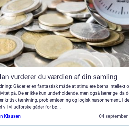
an vurderer du værdien af din samling
dning: Gåder er en fantastisk måde at stimulere børns intellekt 
ivitet på. De er ikke kun underholdende, men også lærerige, da d
er kritisk tænkning, problemløsning og logisk ræsonnement. I d
el vil vi udforske gåder for bø...
n Klausen
04 september