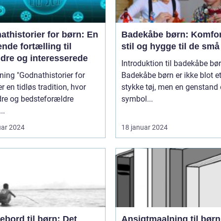
thistorier for børn: En
Badekåbe børn: Komfor
nde fortælling til
stil og hygge til de små
ldre og interesserede
Introduktion til badekåbe bø
thistorier for
Badekåbe børn er ikke blot e
er en tidløs tradition, hvor
stykke tøj, men en genstand 
dre og bedsteforældre
symbol...
..
uar 2024
18 januar 2024
ebord til børn: Det
Ansigtmaalning til børn