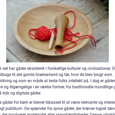
k set har gåder eksisteret i forskellige kulturer og civilisationer. 
tilbage til det gamle Grækenland og før, hvor de blev brugt som
dning og som en måde at teste folks intellekt på. I dag er gåder
 og tilgængelige i en række former, fra traditionelle mundtlige g
 tryk og digitale gåder.
gåder for børn er blevet tilpasset til at være relevante og inter
ungt publikum. De spænder fra sjove gåder, der kræver logisk tæn
r, der involverer matematik eller sprogfærdigheder. Denne udvikl