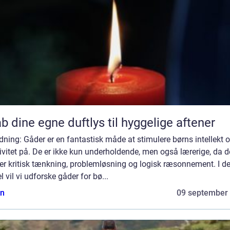
b dine egne duftlys til hyggelige aftener
dning: Gåder er en fantastisk måde at stimulere børns intellekt 
ivitet på. De er ikke kun underholdende, men også lærerige, da d
er kritisk tænkning, problemløsning og logisk ræsonnement. I d
el vil vi udforske gåder for bø...
n
09 september