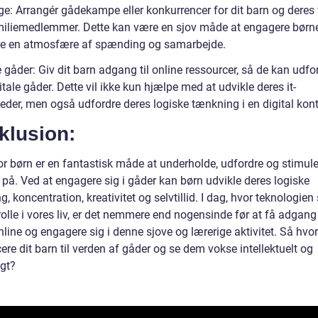
ge: Arrangér gådekampe eller konkurrencer for dit barn og deres
amiliemedlemmer. Dette kan være en sjov måde at engagere børn
e en atmosfære af spænding og samarbejde.
e gåder: Giv dit barn adgang til online ressourcer, så de kan udf
itale gåder. Dette vil ikke kun hjælpe med at udvikle deres it-
eder, men også udfordre deres logiske tænkning i en digital kont
klusion:
or børn er en fantastisk måde at underholde, udfordre og stimule
t på. Ved at engagere sig i gåder kan børn udvikle deres logiske
, koncentration, kreativitet og selvtillid. I dag, hvor teknologien 
rolle i vores liv, er det nemmere end nogensinde før at få adgang 
line og engagere sig i denne sjove og lærerige aktivitet. Så hvor
ere dit barn til verden af gåder og se dem vokse intellektuelt og
igt?