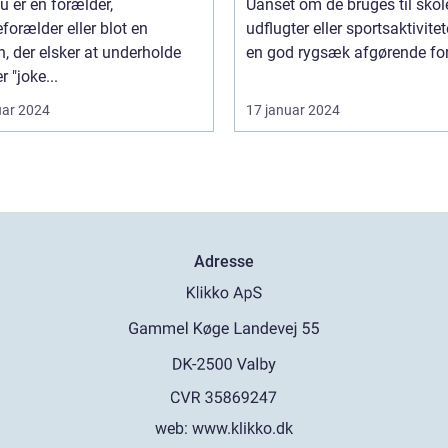
u er en forælder,
Uanset om de bruges til skol
forælder eller blot en
udflugter eller sportsaktivitete
, der elsker at underholde
en god rygsæk afgørende for 
r "joke...
uar 2024
17 januar 2024
Adresse
web:
www.klikko.dk