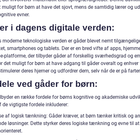
t muligt for børn at have det sjovt, mens de samtidig lærer og ud
gnitive evner.
r i dagens digitale verden:
s moderne teknologiske verden er gåder blevet nemt tilgængelig
tet, smartphones og tablets. Der er en bred vifte af apps, hjemm
ne-platforme, der tilbyder gåder af forskellig sværhedsgrad og e
r det muligt for børn at have adgang til gåder overalt og enhver t
stimulerer deres hjerner og udfordrer dem, selv når de er på farte
ele ved gåder for børn:
ilbyder en række fordele for børns kognitive og akademiske udvik
 de vigtigste fordele inkluderer:
se af logisk tænkning: Gåder kræver, at børn tænker kritisk og an
inde løsninger. Dette styrker deres logiske tænkning og evne til a
orienteret.