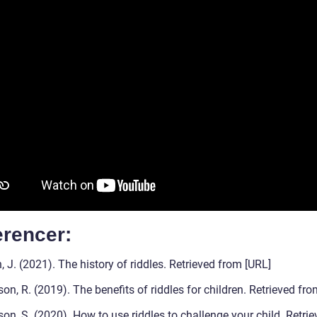
erencer:
, J. (2021). The history of riddles. Retrieved from [URL]
on, R. (2019). The benefits of riddles for children. Retrieved fr
on, S. (2020). How to use riddles to challenge your child. Retri