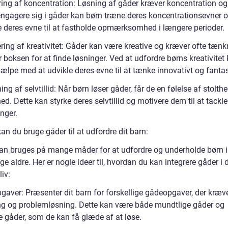
ring af koncentration: Løsning af gåder kræver koncentration og
engagere sig i gåder kan børn træne deres koncentrationsevner 
e deres evne til at fastholde opmærksomhed i længere perioder.
ring af kreativitet: Gåder kan være kreative og kræver ofte tænk
 boksen for at finde løsninger. Ved at udfordre børns kreativitet
ælpe med at udvikle deres evne til at tænke innovativt og fantas
ng af selvtillid: Når børn løser gåder, får de en følelse af stolth
hed. Dette kan styrke deres selvtillid og motivere dem til at tackl
nger.
n du bruge gåder til at udfordre dit barn:
an bruges på mange måder for at udfordre og underholde børn i
ige aldre. Her er nogle ideer til, hvordan du kan integrere gåder i 
liv:
gaver: Præsenter dit barn for forskellige gådeopgaver, der kræve
g og problemløsning. Dette kan være både mundtlige gåder og
ge gåder, som de kan få glæde af at løse.