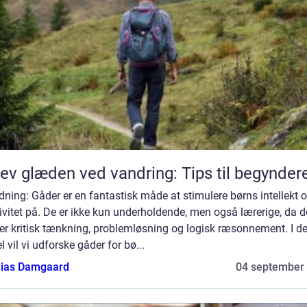
ev glæden ved vandring: Tips til begynder
dning: Gåder er en fantastisk måde at stimulere børns intellekt 
ivitet på. De er ikke kun underholdende, men også lærerige, da d
er kritisk tænkning, problemløsning og logisk ræsonnement. I d
el vil vi udforske gåder for bø...
ias Damgaard
04 september