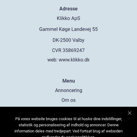
Adresse
web:
www.klikko.dk
Menu
Annoncering
Om os
Cookies
På vores website bruges cookies til at huske dine indstillinger,
Kontakt os
statistik og personalisering af indhold og annoncer. Denne
Sitemap
information deles med tredjepart. Ved fortsat brug af websiden