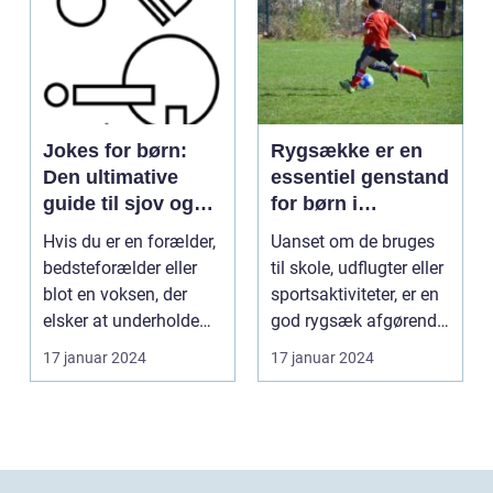
Jokes for børn:
Rygsække er en
Den ultimative
essentiel genstand
guide til sjov og
for børn i
latter for de små
dagligdagen
Hvis du er en forælder,
Uanset om de bruges
bedsteforælder eller
til skole, udflugter eller
blot en voksen, der
sportsaktiviteter, er en
elsker at underholde
god rygsæk afgørende
børn, er "joke...
for at ...
17 januar 2024
17 januar 2024