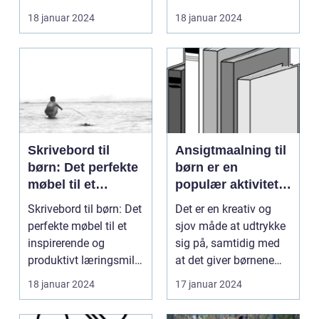
og bedsteforældre
en genstand der
18 januar 2024
18 januar 2024
skabe...
symbol...
Skrivebord til
Ansigtmaalning til
børn: Det perfekte
børn er en
møbel til et
populær aktivitet,
inspirerende og
der spænder over
Skrivebord til børn: Det
Det er en kreativ og
produktivt
flere årtier
perfekte møbel til et
sjov måde at udtrykke
læringsmiljø
inspirerende og
sig på, samtidig med
produktivt læringsmiljø
at det giver børnene
Indledning: ...
mulighed for at...
18 januar 2024
17 januar 2024