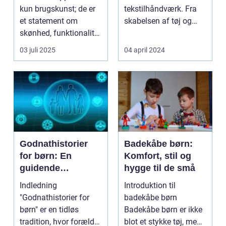
kun brugskunst; de er
tekstilhåndværk. Fra
et statement om
skabelsen af tøj og
skønhed, funktionalitet
gardiner til design af ...
og perso...
03 juli 2025
04 april 2024
Godnathistorier
Badekåbe børn:
for børn: En
Komfort, stil og
guidende
hygge til de små
fortælling til
Indledning
Introduktion til
forældre og
"Godnathistorier for
badekåbe børn
interesserede
børn" er en tidløs
Badekåbe børn er ikke
tradition, hvor forældre
blot et stykke tøj, men