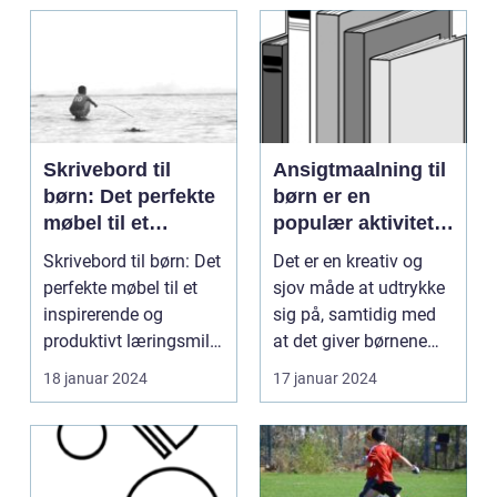
Skrivebord til
Ansigtmaalning til
børn: Det perfekte
børn er en
møbel til et
populær aktivitet,
inspirerende og
der spænder over
Skrivebord til børn: Det
Det er en kreativ og
produktivt
flere årtier
perfekte møbel til et
sjov måde at udtrykke
læringsmiljø
inspirerende og
sig på, samtidig med
produktivt læringsmiljø
at det giver børnene
Indledning: ...
mulighed for at...
18 januar 2024
17 januar 2024