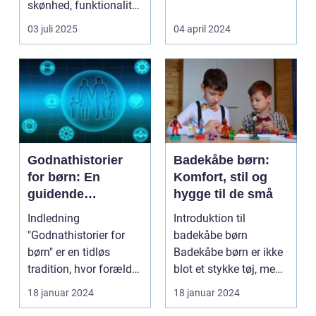
skønhed, funktionalitet
gardiner til design af ...
og perso...
03 juli 2025
04 april 2024
Godnathistorier
Badekåbe børn:
for børn: En
Komfort, stil og
guidende
hygge til de små
fortælling til
Indledning
Introduktion til
forældre og
"Godnathistorier for
badekåbe børn
interesserede
børn" er en tidløs
Badekåbe børn er ikke
tradition, hvor forældre
blot et stykke tøj, men
og bedsteforældre
en genstand der
18 januar 2024
18 januar 2024
skabe...
symbol...