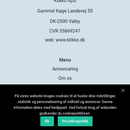
web:
www.klikko.dk
Menu
Annoncering
Om os
Cookies
På vores website bruges cookies til at huske dine indstillinger,
Kontakt os
statistik og personalisering af indhold og annoncer. Denne
Sitemap
information deles med tredjepart. Ved fortsat brug af websiden
godkender du cookiepolitikken.
Ok
Privatlivspolitik