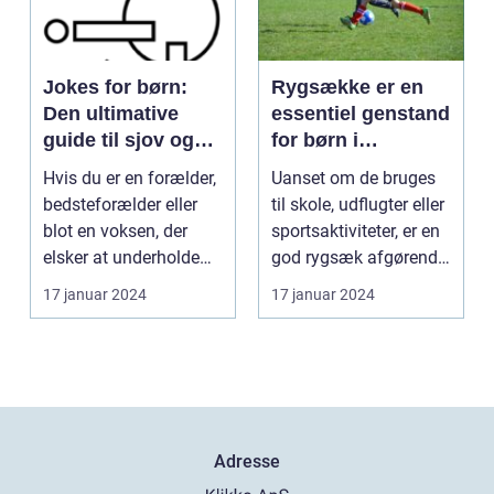
Jokes for børn:
Rygsække er en
Den ultimative
essentiel genstand
guide til sjov og
for børn i
latter for de små
dagligdagen
Hvis du er en forælder,
Uanset om de bruges
bedsteforælder eller
til skole, udflugter eller
blot en voksen, der
sportsaktiviteter, er en
elsker at underholde
god rygsæk afgørende
børn, er "joke...
for at ...
17 januar 2024
17 januar 2024
Adresse