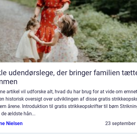
le udendørslege, der bringer familien tætt
mmen
ne artikel vil udforske alt, hvad du har brug for at vide om emne
en historisk oversigt over udviklingen af disse gratis strikkeopskr
m årene. Introduktion til gratis strikkeopskrifter til børn Striknin
 de ældste hån...
ine Nielsen
23 september