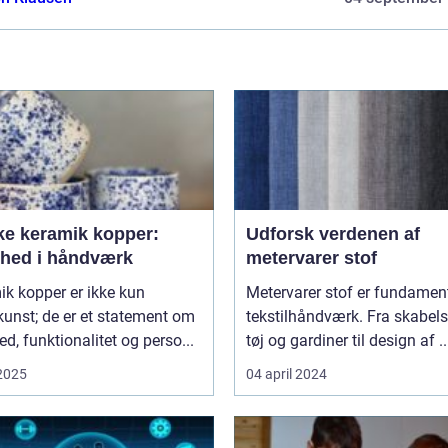
ke keramik kopper:
Udforsk verdenen af
hed i håndværk
metervarer stof
k kopper er ikke kun
Metervarer stof er fundament
unst; de er et statement om
tekstilhåndværk. Fra skabels
d, funktionalitet og perso...
tøj og gardiner til design af ..
 2025
04 april 2024