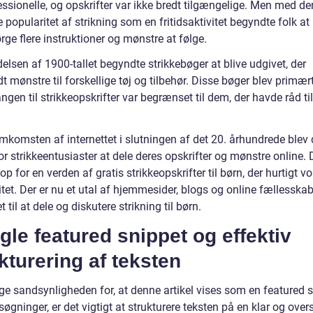
ssionelle, og opskrifter var ikke bredt tilgængelige. Men med de
 popularitet af strikning som en fritidsaktivitet begyndte folk at
rge flere instruktioner og mønstre at følge.
elsen af 1900-tallet begyndte strikkebøger at blive udgivet, der
t mønstre til forskellige tøj og tilbehør. Disse bøger blev primært
gen til strikkeopskrifter var begrænset til dem, der havde råd ti
mkomsten af internettet i slutningen af det 20. århundrede blev
for strikkeentusiaster at dele deres opskrifter og mønstre online. 
p for en verden af gratis strikkeopskrifter til børn, der hurtigt v
tet. Der er nu et utal af hjemmesider, blogs og online fællesska
t til at dele og diskutere strikning til børn.
le featured snippet og effektiv
kturering af teksten
ge sandsynligheden for, at denne artikel vises som en featured s
øgninger, er det vigtigt at strukturere teksten på en klar og over