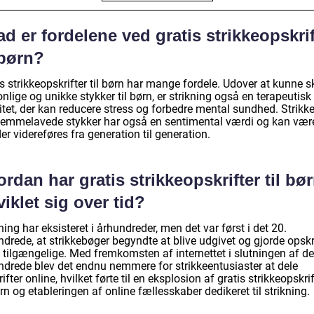
d er fordelene ved gratis strikkeopskrif
 børn?
s strikkeopskrifter til børn har mange fordele. Udover at kunne 
nlige og unikke stykker til børn, er strikning også en terapeutisk
itet, der kan reducere stress og forbedre mental sundhed. Strikke
jemmelavede stykker har også en sentimental værdi og kan vær
der videreføres fra generation til generation.
rdan har gratis strikkeopskrifter til bø
iklet sig over tid?
ning har eksisteret i århundreder, men det var først i det 20.
drede, at strikkebøger begyndte at blive udgivet og gjorde opskr
 tilgængelige. Med fremkomsten af internettet i slutningen af de
ndrede blev det endnu nemmere for strikkeentusiaster at dele
ifter online, hvilket førte til en eksplosion af gratis strikkeopskrif
ørn og etableringen af online fællesskaber dedikeret til strikning.