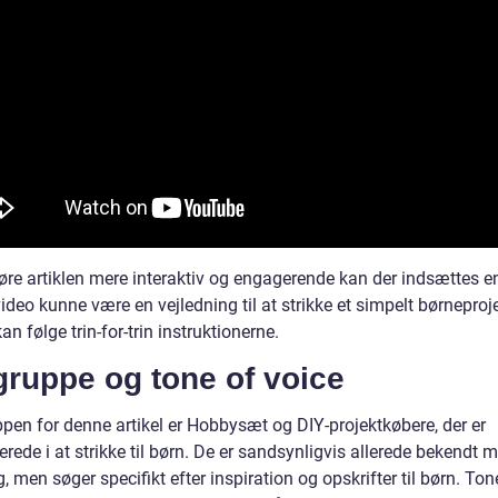
gøre artiklen mere interaktiv og engagerende kan der indsættes e
deo kunne være en vejledning til at strikke et simpelt børneproje
an følge trin-for-trin instruktionerne.
gruppe og tone of voice
pen for denne artikel er Hobbysæt og DIY-projektkøbere, der er
erede i at strikke til børn. De er sandsynligvis allerede bekendt 
g, men søger specifikt efter inspiration og opskrifter til børn. Ton