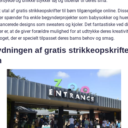
syede og unikke stykker tøj og tilbehør til deres små.
t utal af gratis strikkeopskrifter til børn tilgængelige online. Diss
ter spænder fra enkle begynderprojekter som babysokker og huer 
ancerede designs som sweaters og kjoler. Det fantastiske ved d
er er, at de giver forældre mulighed for at udtrykke deres kreativi
oget, der er specielt tilpasset deres barns behov og smag.
dningen af gratis strikkeopskrifter
n