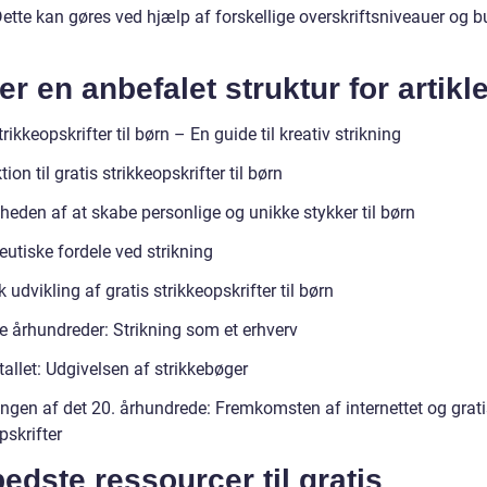
tte kan gøres ved hjælp af forskellige overskriftsniveauer og bu
er en anbefalet struktur for artikl
trikkeopskrifter til børn – En guide til kreativ strikning
tion til gratis strikkeopskrifter til børn
heden af at skabe personlige og unikke stykker til børn
utiske fordele ved strikning
k udvikling af gratis strikkeopskrifter til børn
ge århundreder: Strikning som et erhverv
allet: Udgivelsen af strikkebøger
ingen af det 20. århundrede: Fremkomsten af internettet og grati
pskrifter
edste ressourcer til gratis