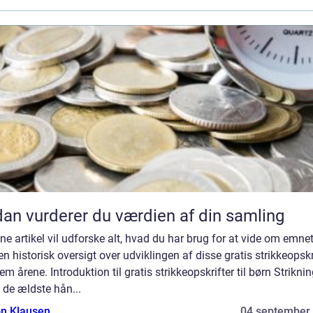
an vurderer du værdien af din samling
ne artikel vil udforske alt, hvad du har brug for at vide om emne
en historisk oversigt over udviklingen af disse gratis strikkeopskr
m årene. Introduktion til gratis strikkeopskrifter til børn Striknin
 de ældste hån...
n Klausen
04 september