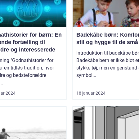
thistorier for børn: En
Badekåbe børn: Komfor
nde fortælling til
stil og hygge til de små
ldre og interesserede
Introduktion til badekåbe bø
thistorier for
Badekåbe børn er ikke blot e
er en tidløs tradition, hvor
stykke tøj, men en genstand 
dre og bedsteforældre
symbol...
..
uar 2024
18 januar 2024