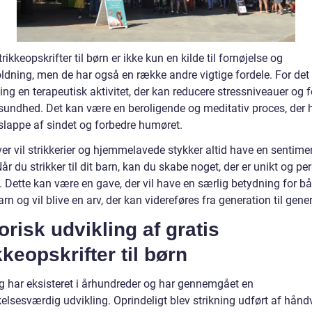
trikkeopskrifter til børn er ikke kun en kilde til fornøjelse og
ldning, men de har også en række andre vigtige fordele. For det 
ning en terapeutisk aktivitet, der kan reducere stressniveauer og 
sundhed. Det kan være en beroligende og meditativ proces, der 
slappe af sindet og forbedre humøret.
er vil strikkerier og hjemmelavede stykker altid have en sentime
år du strikker til dit barn, kan du skabe noget, der er unikt og pe
. Dette kan være en gave, der vil have en særlig betydning for b
arn og vil blive en arv, der kan videreføres fra generation til gene
orisk udvikling af gratis
kkeopskrifter til børn
ng har eksisteret i århundreder og har gennemgået en
lsesværdig udvikling. Oprindeligt blev strikning udført af hån