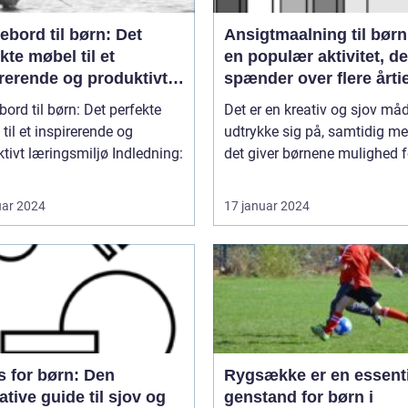
ebord til børn: Det
Ansigtmaalning til børn
kte møbel til et
en populær aktivitet, de
rerende og produktivt
spænder over flere årti
ngsmiljø
bord til børn: Det perfekte
Det er en kreativ og sjov må
til et inspirerende og
udtrykke sig på, samtidig me
t læringsmiljø Indledning:
det giver børnene mulighed fo
uar 2024
17 januar 2024
s for børn: Den
Rygsække er en essenti
ative guide til sjov og
genstand for børn i