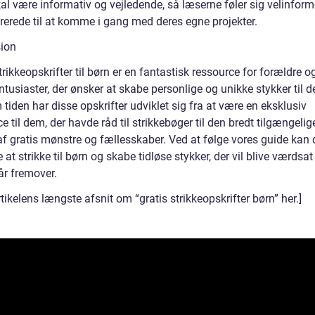
kal være informativ og vejledende, så læserne føler sig velinfor
irerede til at komme i gang med deres egne projekter.
ion
trikkeopskrifter til børn er en fantastisk ressource for forældre o
ntusiaster, der ønsker at skabe personlige og unikke stykker til 
iden har disse opskrifter udviklet sig fra at være en eksklusiv
e til dem, der havde råd til strikkebøger til den bredt tilgængelig
af gratis mønstre og fællesskaber. Ved at følge vores guide kan 
at strikke til børn og skabe tidløse stykker, der vil blive værdsat 
r fremover.
rtikelens længste afsnit om “gratis strikkeopskrifter børn” her.]