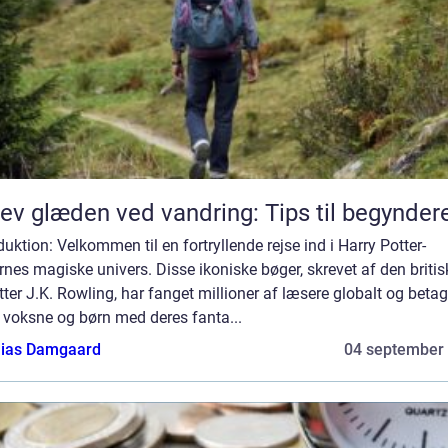
ev glæden ved vandring: Tips til begynder
duktion: Velkommen til en fortryllende rejse ind i Harry Potter-
nes magiske univers. Disse ikoniske bøger, skrevet af den britis
tter J.K. Rowling, har fanget millioner af læsere globalt og betag
 voksne og børn med deres fanta...
ias Damgaard
04 september