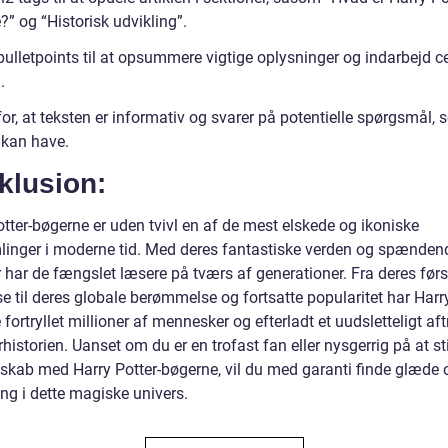
” og “Historisk udvikling”.
bulletpoints til at opsummere vigtige oplysninger og indarbejd c
.
or, at teksten er informativ og svarer på potentielle spørgsmål,
 kan have.
klusion:
tter-bøgerne er uden tvivl en af de mest elskede og ikoniske
inger i moderne tid. Med deres fantastiske verden og spænden
r har de fængslet læsere på tværs af generationer. Fra deres førs
e til deres globale berømmelse og fortsatte popularitet har Harry
fortryllet millioner af mennesker og efterladt et uudsletteligt aft
urhistorien. Uanset om du er en trofast fan eller nysgerrig på at st
skab med Harry Potter-bøgerne, vil du med garanti finde glæde 
ng i dette magiske univers.