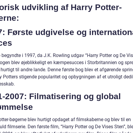
orisk udvikling af Harry Potter-
erne:
: Første udgivelse og internation
ces
e begyndte i 1997, da J.K. Rowling udgav “Harry Potter og De Vi
Bogen blev øjeblikkeligt en kæmpesucces i Storbritannien og spre
 hurtigt til andre lande. Denne første bog blev et afgørende spri
y Potters stigende popularitet og opbygningen af et utroligt dedi
esskab.
-2007: Filmatisering og global
ømmelse
tter-bøgerne blev hurtigt opdaget af filmskaberne og blev til en
ld filmserie. Den første film, “Harry Potter og De Vises Sten”, bl