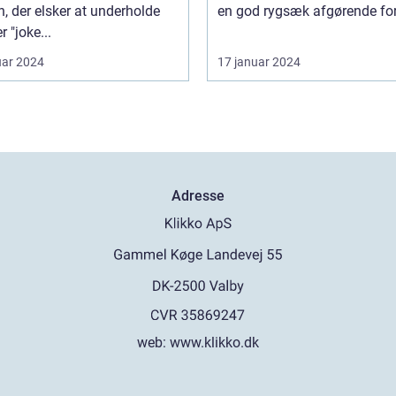
, der elsker at underholde
en god rygsæk afgørende for 
r "joke...
uar 2024
17 januar 2024
Adresse
web:
www.klikko.dk