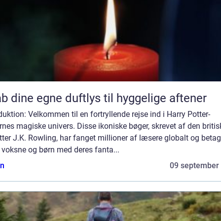
b dine egne duftlys til hyggelige aftener
duktion: Velkommen til en fortryllende rejse ind i Harry Potter-
nes magiske univers. Disse ikoniske bøger, skrevet af den britis
tter J.K. Rowling, har fanget millioner af læsere globalt og betag
 voksne og børn med deres fanta...
n
09 september