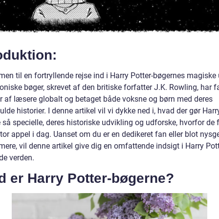
oduktion:
n til en fortryllende rejse ind i Harry Potter-bøgernes magiske 
oniske bøger, skrevet af den britiske forfatter J.K. Rowling, har 
er af læsere globalt og betaget både voksne og børn med deres
ulde historier. I denne artikel vil vi dykke ned i, hvad der gør Harr
så specielle, deres historiske udvikling og udforske, hvorfor de 
tor appel i dag. Uanset om du er en dedikeret fan eller blot nysg
mere, vil denne artikel give dig en omfattende indsigt i Harry Pot
ede verden.
d er Harry Potter-bøgerne?