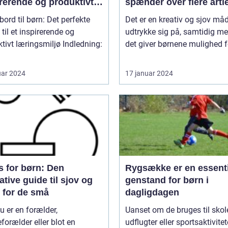
rerende og produktivt
spænder over flere årti
ngsmiljø
bord til børn: Det perfekte
Det er en kreativ og sjov må
til et inspirerende og
udtrykke sig på, samtidig me
t læringsmiljø Indledning:
det giver børnene mulighed fo
uar 2024
17 januar 2024
s for børn: Den
Rygsække er en essenti
ative guide til sjov og
genstand for børn i
r for de små
dagligdagen
u er en forælder,
Uanset om de bruges til skol
forælder eller blot en
udflugter eller sportsaktivitete