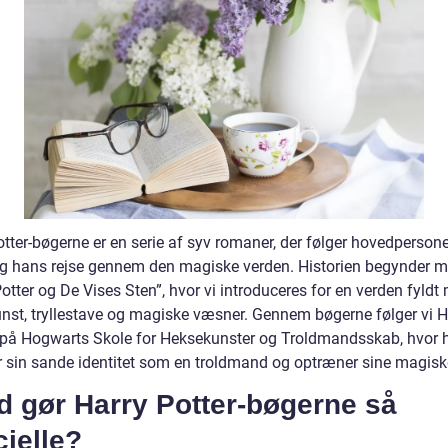
otter-bøgerne er en serie af syv romaner, der følger hovedperson
og hans rejse gennem den magiske verden. Historien begynder 
otter og De Vises Sten”, hvor vi introduceres for en verden fyldt
nst, tryllestave og magiske væsner. Gennem bøgerne følger vi H
 på Hogwarts Skole for Heksekunster og Troldmandsskab, hvor 
 sin sande identitet som en troldmand og optræner sine magisk
d gør Harry Potter-bøgerne så
ielle?