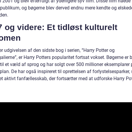
i 2001 og blev efterfulgt af yderligere syv film. Disse film nåede u
 publikum, og bøgerne blev derved endnu mere kendte og elsked
den.
 og videre: Et tidløst kulturelt
omen
er udgivelsen af den sidste bog i serien, “Harry Potter og
lierne”, er Harry Potters popularitet fortsat vokset. Bøgerne er b
til et væld af sprog og har solgt over 500 millioner eksemplarer
lan. De har også inspireret til oprettelsen af forlystelsesparker, 
et aktivt fanfællesskab, der fortsætter med at udforske Harry Po