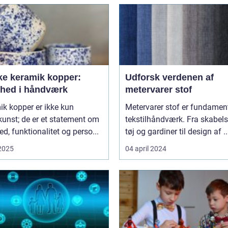
ke keramik kopper:
Udforsk verdenen af
hed i håndværk
metervarer stof
k kopper er ikke kun
Metervarer stof er fundament
unst; de er et statement om
tekstilhåndværk. Fra skabels
d, funktionalitet og perso...
tøj og gardiner til design af ..
 2025
04 april 2024