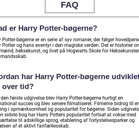
FAQ
ad er Harry Potter-bøgerne?
y Potter-bøgerne er en serie af syv romaner, der følger hovedper
 Potter og hans eventyr i den magiske verden. Det er historier o
dmænd, heksekunst, og livet på Hogwarts Skole for Heksekunste
dmandsskab.
ordan har Harry Potter-bøgerne udvikle
 over tid?
 den første udgivelse blev Harry Potter-bøgerne hurtigt en
national succes og blev senere filmatiseret. Filmerne bidrog til e
ning i opmærksomhed og popularitet for bøgerne. Siden udgivel
n sidste bog har Harry Potters popularitet fortsat at vokse med
ættelse til adskillige sprog, etablering af forlystelsesparker og
elsen af et aktivt fanfællesskab.