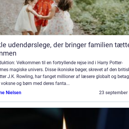
le udendørslege, der bringer familien tætt
mmen
duktion: Velkommen til en fortryllende rejse ind i Harry Potter-
nes magiske univers. Disse ikoniske bøger, skrevet af den britis
tter J.K. Rowling, har fanget millioner af læsere globalt og betag
 voksne og børn med deres fanta...
ine Nielsen
23 september