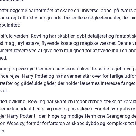
otter-bøgerne har formået at skabe en universel appel på tværs 
oner og kulturelle baggrunde. Der er flere nøgleelementer, der bid
pularitet:
sifuld verden: Rowling har skabt en dybt detaljeret og fantastis
ed magi, tryllestave, flyvende koste og magiske væsner. Denne v
cineret læsere ved at give dem mulighed for at træde ind i en an
hed.
ding og eventyr: Gennem hele serien bliver læserne taget med p
e rejse. Harry Potter og hans venner står over for farlige udfor
ræfter og gådefulde gåder, der holder læsernes interesse fanget 
slut.
kterudvikling: Rowling har skabt en imponerende række af karakt
erne kan identificere sig med og investere i. Fra det sympatiske
øjer Harry Potter til den kloge og modige Hermione Granger og d
Ron Weasley, formår forfatteren at skabe dybde og kompleksitet i
er.