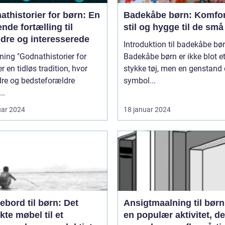
thistorier for børn: En
Badekåbe børn: Komfor
nde fortælling til
stil og hygge til de små
ldre og interesserede
Introduktion til badekåbe bø
thistorier for
Badekåbe børn er ikke blot e
er en tidløs tradition, hvor
stykke tøj, men en genstand 
dre og bedsteforældre
symbol...
..
uar 2024
18 januar 2024
ebord til børn: Det
Ansigtmaalning til børn
kte møbel til et
en populær aktivitet, de