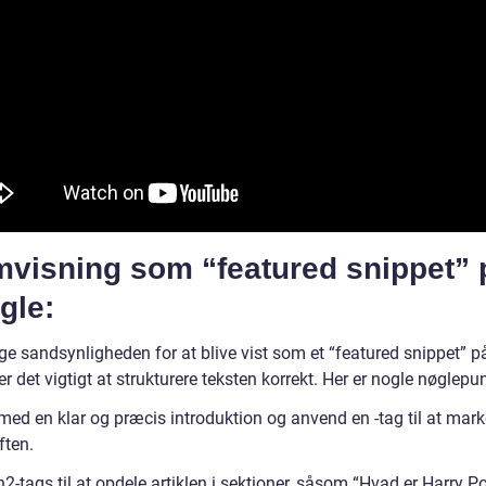
mvisning som “featured snippet” 
gle:
ge sandsynligheden for at blive vist som et “featured snippet” p
r det vigtigt at strukturere teksten korrekt. Her er nogle nøglepun
med en klar og præcis introduktion og anvend en -tag til at mark
ften.
2-tags til at opdele artiklen i sektioner, såsom “Hvad er Harry Po