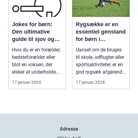
Jokes for børn:
Rygsække er en
Den ultimative
essentiel genstand
guide til sjov og
for børn i
latter for de små
dagligdagen
Hvis du er en forælder,
Uanset om de bruges
bedsteforælder eller
til skole, udflugter eller
blot en voksen, der
sportsaktiviteter, er en
elsker at underholde
god rygsæk afgørende
børn, er "joke...
for at ...
17 januar 2024
17 januar 2024
Adresse