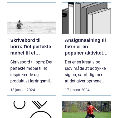
Skrivebord til
Ansigtmaalning til
børn: Det perfekte
børn er en
møbel til et
populær aktivitet,
inspirerende og
der spænder over
Skrivebord til børn: Det
Det er en kreativ og
produktivt
flere årtier
perfekte møbel til et
sjov måde at udtrykke
læringsmiljø
inspirerende og
sig på, samtidig med
produktivt læringsmiljø
at det giver børnene
Indledning: ...
mulighed for at...
18 januar 2024
17 januar 2024