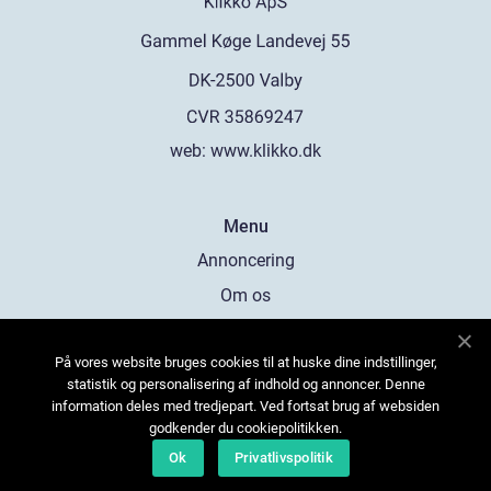
web:
www.klikko.dk
Menu
Annoncering
Om os
Cookies
På vores website bruges cookies til at huske dine indstillinger,
Kontakt os
statistik og personalisering af indhold og annoncer. Denne
Sitemap
information deles med tredjepart. Ved fortsat brug af websiden
godkender du cookiepolitikken.
Ok
Privatlivspolitik