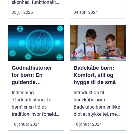
skønhed, funktionalitet
gardiner til design af ...
og perso...
03 juli 2025
04 april 2024
Godnathistorier
Badekåbe børn:
for børn: En
Komfort, stil og
guidende
hygge til de små
fortælling til
Indledning
Introduktion til
forældre og
"Godnathistorier for
badekåbe børn
interesserede
børn" er en tidløs
Badekåbe børn er ikke
tradition, hvor forældre
blot et stykke tøj, men
og bedsteforældre
en genstand der
18 januar 2024
18 januar 2024
skabe...
symbol...