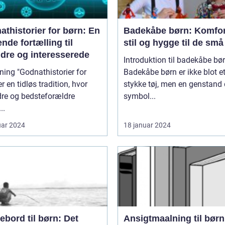
thistorier for børn: En
Badekåbe børn: Komfor
nde fortælling til
stil og hygge til de små
ldre og interesserede
Introduktion til badekåbe bø
thistorier for
Badekåbe børn er ikke blot e
er en tidløs tradition, hvor
stykke tøj, men en genstand 
dre og bedsteforældre
symbol...
..
uar 2024
18 januar 2024
ebord til børn: Det
Ansigtmaalning til børn