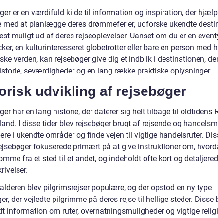
er er en værdifuld kilde til information og inspiration, der hjælp
e med at planlægge deres drømmeferier, udforske ukendte desti
est muligt ud af deres rejseoplevelser. Uanset om du er en event
er, en kulturinteresseret globetrotter eller bare en person med h
ske verden, kan rejsebøger give dig et indblik i destinationen, de
historie, seværdigheder og en lang række praktiske oplysninger.
orisk udvikling af rejsebøger
er har en lang historie, der daterer sig helt tilbage til oldtidens
and. I disse tider blev rejsebøger brugt af rejsende og handelsm
ere i ukendte områder og finde vejen til vigtige handelsruter. Dis
 rejsebøger fokuserede primært på at give instruktioner om, hvo
omme fra et sted til et andet, og indeholdt ofte kort og detaljere
rivelser.
lalderen blev pilgrimsrejser populære, og der opstod en ny type
er, der vejledte pilgrimme på deres rejse til hellige steder. Disse
dt information om ruter, overnatningsmuligheder og vigtige relig