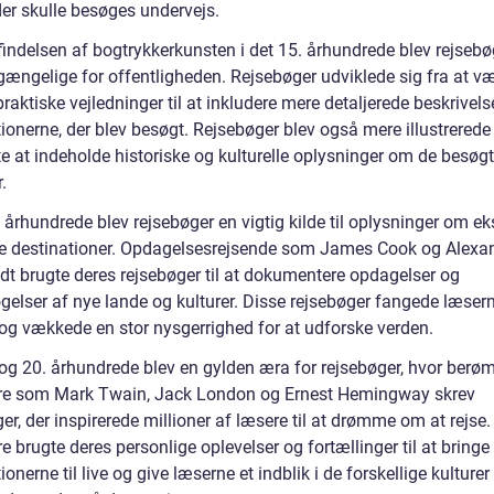
der skulle besøges undervejs.
indelsen af bogtrykkerkunsten i det 15. århundrede blev rejsebø
lgængelige for offentligheden. Rejsebøger udviklede sig fra at v
raktiske vejledninger til at inkludere mere detaljerede beskrivels
ionerne, der blev besøgt. Rejsebøger blev også mere illustrerede
e at indeholde historiske og kulturelle oplysninger om de besøg
.
. århundrede blev rejsebøger en vigtig kilde til oplysninger om ek
ne destinationer. Opdagelsesrejsende som James Cook og Alexa
t brugte deres rejsebøger til at dokumentere opdagelser og
gelser af nye lande og kulturer. Disse rejsebøger fangede læser
 og vækkede en stor nysgerrighed for at udforske verden.
 og 20. århundrede blev en gylden æra for rejsebøger, hvor berø
ere som Mark Twain, Jack London og Ernest Hemingway skrev
er, der inspirerede millioner af læsere til at drømme om at rejse.
re brugte deres personlige oplevelser og fortællinger til at bringe
ionerne til live og give læserne et indblik i de forskellige kulturer