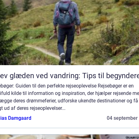
ev glæden ved vandring: Tips til begynder
bøger: Guiden til den perfekte rejseoplevelse Rejsebøger er en
fuld kilde til information og inspiration, der hjælper rejsende m
lægge deres drømmeferier, udforske ukendte destinationer og få
t ud af deres rejseoplevelser...
ias Damgaard
04 september