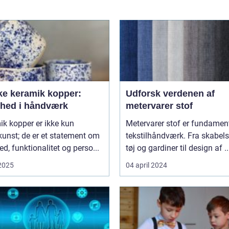
ke keramik kopper:
Udforsk verdenen af
hed i håndværk
metervarer stof
k kopper er ikke kun
Metervarer stof er fundament
unst; de er et statement om
tekstilhåndværk. Fra skabels
d, funktionalitet og perso...
tøj og gardiner til design af ..
 2025
04 april 2024