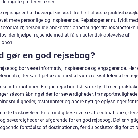
e, de mødte på deres rejser.
 rejsebøger har bevæget sig væk fra blot at være praktiske vejl
levet mere personlige og inspirerende. Rejsebøger er nu fyldt me
fotografier, personlige anekdoter, anbefalinger fra lokalbefolkn
tips, der hjælper rejsende med at få en autentisk oplevelse af
tionen.
d gør en god rejsebog?
rejsebog bør være informativ, inspirerende og engagerende. Her 
elementer, der kan hjælpe dig med at vurdere kvaliteten af en rej
iske informationer: En god rejsebog bør være fyldt med praktisk
nger såsom åbningstider for seværdigheder, transportmuligheder
ningsmuligheder, restauranter og andre nyttige oplysninger for r
erede beskrivelser: En grundig beskrivelse af destinationen, dens
 og seværdigheder er afgørende for en god rejsebog. Det er vigtig
gående forståelse af destinationen, før du beslutter dig for at r