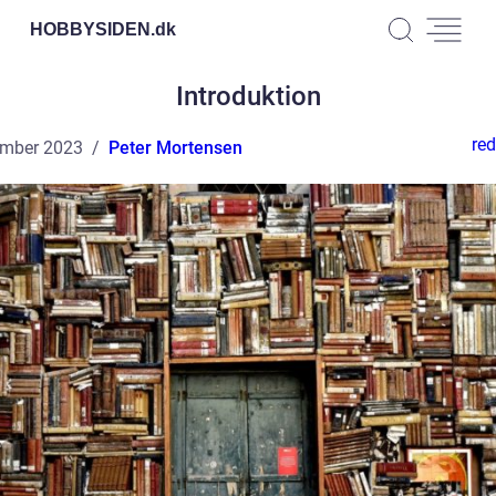
HOBBYSIDEN.
dk
Introduktion
red
ember 2023
Peter Mortensen