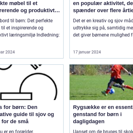
kte møbel til et
en populær aktivitet, de
rerende og produktivt
spænder over flere årti
ngsmiljø
bord til børn: Det perfekte
Det er en kreativ og sjov må
til et inspirerende og
udtrykke sig på, samtidig me
t læringsmiljø Indledning:
det giver børnene mulighed fo
uar 2024
17 januar 2024
s for børn: Den
Rygsække er en essenti
ative guide til sjov og
genstand for børn i
r for de små
dagligdagen
u er en forælder,
Uanset om de bruges til skol