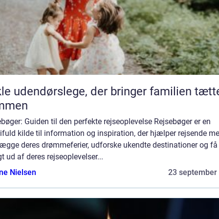
le udendørslege, der bringer familien tætt
mmen
bøger: Guiden til den perfekte rejseoplevelse Rejsebøger er en
fuld kilde til information og inspiration, der hjælper rejsende m
lægge deres drømmeferier, udforske ukendte destinationer og få
t ud af deres rejseoplevelser...
ine Nielsen
23 september