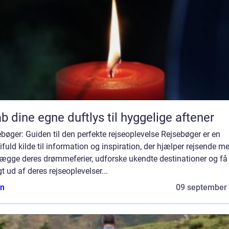
b dine egne duftlys til hyggelige aftener
bøger: Guiden til den perfekte rejseoplevelse Rejsebøger er en
fuld kilde til information og inspiration, der hjælper rejsende m
lægge deres drømmeferier, udforske ukendte destinationer og få
t ud af deres rejseoplevelser...
n
09 september