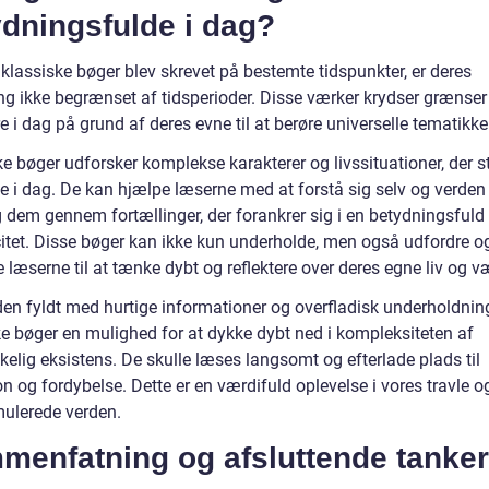
dningsfulde i dag?
klassiske bøger blev skrevet på bestemte tidspunkter, er deres
ng ikke begrænset af tidsperioder. Disse værker krydser grænser 
re i dag på grund af deres evne til at berøre universelle tematikke
e bøger udforsker komplekse karakterer og livssituationer, der s
te i dag. De kan hjælpe læserne med at forstå sig selv og verden
 dem gennem fortællinger, der forankrer sig i en betydningsfuld
citet. Disse bøger kan ikke kun underholde, men også udfordre o
e læserne til at tænke dybt og reflektere over deres egne liv og væ
rden fyldt med hurtige informationer og overfladisk underholdnin
ke bøger en mulighed for at dykke dybt ned i kompleksiteten af
elig eksistens. De skulle læses langsomt og efterlade plads til
on og fordybelse. Dette er en værdifuld oplevelse i vores travle o
mulerede verden.
menfatning og afsluttende tanker