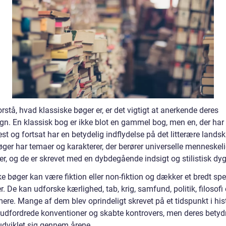
orstå, hvad klassiske bøger er, er det vigtigt at anerkende deres
gn. En klassisk bog er ikke blot en gammel bog, men en, der har 
est og fortsat har en betydelig indflydelse på det litterære lands
øger har temaer og karakterer, der berører universelle menneskel
er, og de er skrevet med en dybdegående indsigt og stilistisk dy
e bøger kan være fiktion eller non-fiktion og dækker et bredt sp
. De kan udforske kærlighed, tab, krig, samfund, politik, filosofi
re. Mange af dem blev oprindeligt skrevet på et tidspunkt i hist
 udfordrede konventioner og skabte kontrovers, men deres betyd
 udviklet sig gennem årene.