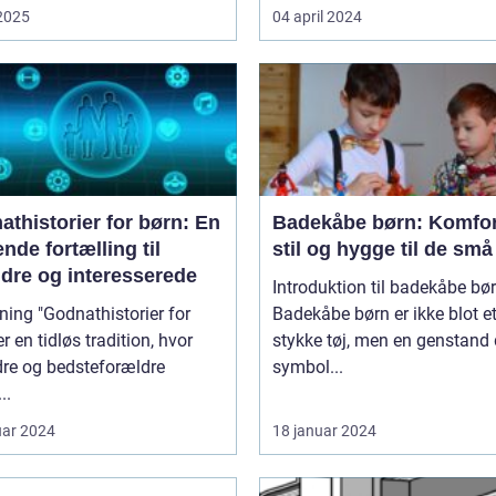
 2025
04 april 2024
thistorier for børn: En
Badekåbe børn: Komfor
nde fortælling til
stil og hygge til de små
ldre og interesserede
Introduktion til badekåbe bø
thistorier for
Badekåbe børn er ikke blot e
er en tidløs tradition, hvor
stykke tøj, men en genstand 
dre og bedsteforældre
symbol...
..
uar 2024
18 januar 2024