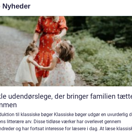
e Nyheder
le udendørslege, der bringer familien tætt
mmen
duktion til klassiske bøger Klassiske bøger udgør en uvurderlig d
ns litterære arv. Disse tidløse værker har overlevet gennem
dreder og har fortsat interesse for læsere i dag. At læse klassis