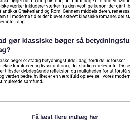
iske bøger har en lang historie, der går tilbage til oldtiden. Mod
iske værker inkluderer værker fra den vestlige kanon, der går til
det antikke Grækenland og Rom. Gennem middelalderen, renæss
em til moderne tid er der blevet skrevet klassiske romaner, der s
levante i dag.
ad gør klassiske bøger så betydningsfu
dag?
iske bøger er stadig betydningsfulde i dag, fordi de udforsker
ekse karakterer og livssituationer, der stadig er relevante. Disse
er tilbyder dybdegående refleksion og muligheden for at forstå s
og verden bedre, hvilket er en værdifuld oplevelse i vores moder
stimulerede samfund.
Få læst flere indlæg her