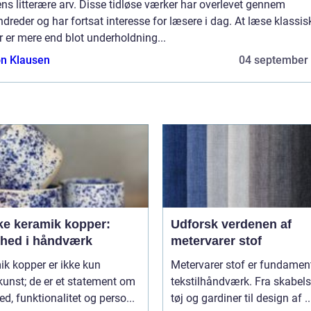
ns litterære arv. Disse tidløse værker har overlevet gennem
dreder og har fortsat interesse for læsere i dag. At læse klassis
 er mere end blot underholdning...
n Klausen
04 september
ke keramik kopper:
Udforsk verdenen af
hed i håndværk
metervarer stof
k kopper er ikke kun
Metervarer stof er fundament
unst; de er et statement om
tekstilhåndværk. Fra skabels
d, funktionalitet og perso...
tøj og gardiner til design af ..