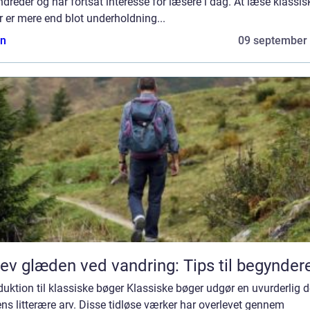
dreder og har fortsat interesse for læsere i dag. At læse klassis
 er mere end blot underholdning...
n
09 september
ev glæden ved vandring: Tips til begynder
duktion til klassiske bøger Klassiske bøger udgør en uvurderlig d
ns litterære arv. Disse tidløse værker har overlevet gennem