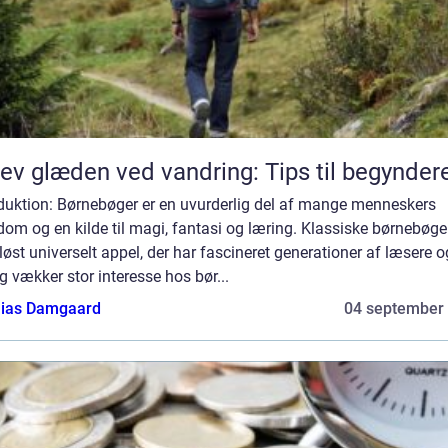
ev glæden ved vandring: Tips til begynder
oduktion: Børnebøger er en uvurderlig del af mange menneskers
om og en kilde til magi, fantasi og læring. Klassiske børnebøge
dløst universelt appel, der har fascineret generationer af læsere o
g vækker stor interesse hos bør...
ias Damgaard
04 september