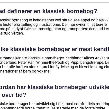
ad definerer en klassisk børnebog?
assisk børnebog er kendetegnet ved sin tidløse appel og høje kva
e historiefortælling og illustrationer. Den har evnen til at berøre
rne på et dybt følelsesmæssigt plan og transportere dem ind i e
sifuld verden.
ilke klassiske børnebøger er mest kend
er mange kendte klassiske børnebøger, heriblandt Alices Adventu
onderland, Peter Pan, Winnie-the-Pooh og Pippi Langstrømpe. D
 har alle haft en stor kulturel indflydelse og er blevet læst og el
enerationer af børn og voksne.
ordan har klassiske børnebøger udvikle
 over tid?
siske børnebøger har udviklet sig i takt med samfundets ændrin
rventninger til børnelitteratur. De startede med de første trykte