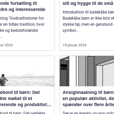
nde fortælling til
stil og hygge til de små
ldre og interesserede
Introduktion til badekåbe bø
thistorier for
Badekåbe børn er ikke blot e
er en tidløs tradition, hvor
stykke tøj, men en genstand 
dre og bedsteforældre
symbol...
..
uar 2024
18 januar 2024
ebord til børn: Det
Ansigtmaalning til børn
kte møbel til et
en populær aktivitet, de
rerende og produktivt
spænder over flere årti
ngsmiljø
bord til børn: Det perfekte
Det er en kreativ og sjov må