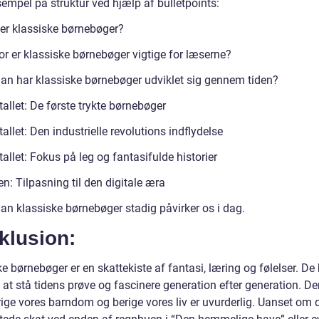
sempel på struktur ved hjælp af bulletpoints:
er klassiske børnebøger?
or er klassiske børnebøger vigtige for læserne?
an har klassiske børnebøger udviklet sig gennem tiden?
allet: De første trykte børnebøger
allet: Den industrielle revolutions indflydelse
allet: Fokus på leg og fantasifulde historier
n: Tilpasning til den digitale æra
an klassiske børnebøger stadig påvirker os i dag.
klusion:
e børnebøger er en skattekiste af fantasi, læring og følelser. De
at stå tidens prøve og fascinere generation efter generation. De
erige vores barndom og berige vores liv er uvurderlig. Uanset om d