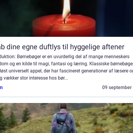
b dine egne duftlys til hyggelige aftener
oduktion: Børnebøger er en uvurderlig del af mange menneskers
om og en kilde til magi, fantasi og læring. Klassiske børnebøge
dløst universelt appel, der har fascineret generationer af læsere o
g vækker stor interesse hos bør...
n
09 september