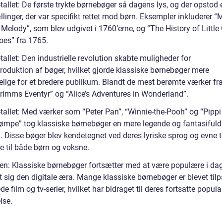
tallet: De første trykte børnebøger så dagens lys, og der opstod
llinger, der var specifikt rettet mod børn. Eksempler inkluderer “
 Melody”, som blev udgivet i 1760’erne, og “The History of Littl
es” fra 1765.
tallet: Den industrielle revolution skabte muligheder for
oduktion af bøger, hvilket gjorde klassiske børnebøger mere
elige for et bredere publikum. Blandt de mest berømte værker fr
“Grimms Eventyr” og “Alice’s Adventures in Wonderland”.
-tallet: Med værker som “Peter Pan”, “Winnie-the-Pooh” og “Pippi
ømpe” tog klassiske børnebøger en mere legende og fantasifuld
. Disse bøger blev kendetegnet ved deres lyriske sprog og evne ti
e til både børn og voksne.
den: Klassiske børnebøger fortsætter med at være populære i da
t sig den digitale æra. Mange klassiske børnebøger er blevet tilpa
e film og tv-serier, hvilket har bidraget til deres fortsatte popula
lse.