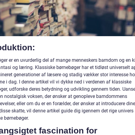
oduktion:
ger er en uvurderlig del af mange menneskers barndom og en kil
ntasi og læring. Klassiske børnebøger har et tidløst universelt a
cineret generationer af læsere og stadig vækker stor interesse h
e i dag. I denne artikel vil vi dykke ned i verdenen af klassiske
ger, udforske deres betydning og udvikling gennem tiden. Uans
 en nostalgisk voksen, der ønsker at genopleve barndommens
velser, eller om du er en forælder, der ønsker at introducere din
 disse skatte, vil denne artikel guide dig igennem det rige univers
ke børnebøger.
angsigtet fascination for