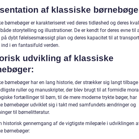
sentation af klassiske børnebøge
e børnebøger er karakteriseret ved deres tidløshed og deres kvali
både storytelling og illustrationer. De er kendt for deres evne til 
 på dybt følelsesmæssigt plan og deres kapacitet til at transpor
ind i en fantasifuld verden.
orisk udvikling af klassiske
nebøger:
e børnebøger har en lang historie, der strækker sig langt tilbage i
idligste ruller og manuskripter, der blev brugt til at formidle mor
ske fortællinger til børn, til de mere moderne trykte bøger, har
ke børnebøger udviklet sig i takt med samfundets ændringer og
inger til børnelitteratur.
en historisk gennemgang af de vigtigste milepæle i udviklingen a
ke børnebøger: