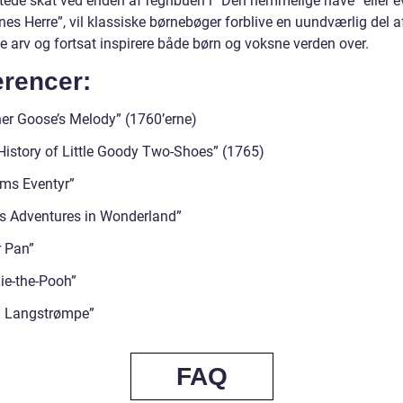
tede skat ved enden af regnbuen i “Den hemmelige have” eller e
nes Herre”, vil klassiske børnebøger forblive en uundværlig del a
le arv og fortsat inspirere både børn og voksne verden over.
erencer:
er Goose’s Melody” (1760’erne)
History of Little Goody Two-Shoes” (1765)
ms Eventyr”
e’s Adventures in Wonderland”
r Pan”
ie-the-Pooh”
i Langstrømpe”
FAQ