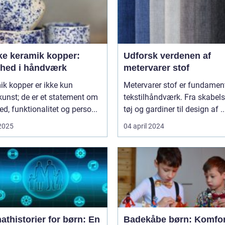
ke keramik kopper:
Udforsk verdenen af
hed i håndværk
metervarer stof
k kopper er ikke kun
Metervarer stof er fundament
unst; de er et statement om
tekstilhåndværk. Fra skabels
d, funktionalitet og perso...
tøj og gardiner til design af ..
 2025
04 april 2024
thistorier for børn: En
Badekåbe børn: Komfor