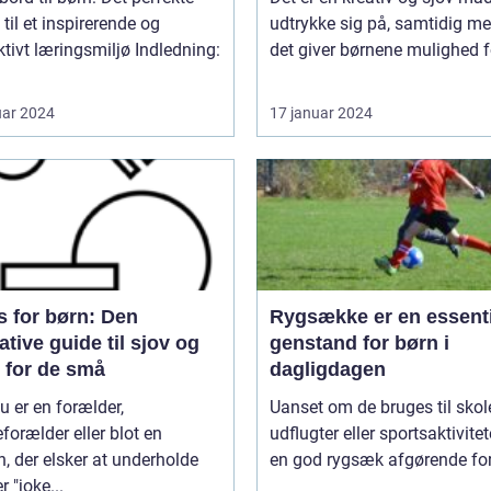
til et inspirerende og
udtrykke sig på, samtidig me
t læringsmiljø Indledning:
det giver børnene mulighed fo
uar 2024
17 januar 2024
s for børn: Den
Rygsække er en essenti
ative guide til sjov og
genstand for børn i
r for de små
dagligdagen
u er en forælder,
Uanset om de bruges til skol
forælder eller blot en
udflugter eller sportsaktivitete
, der elsker at underholde
en god rygsæk afgørende for 
r "joke...