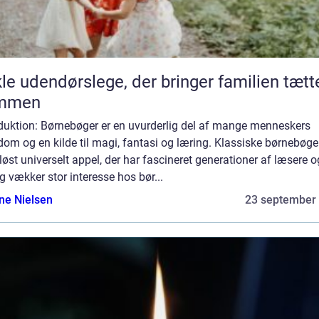
le udendørslege, der bringer familien tætt
mmen
oduktion: Børnebøger er en uvurderlig del af mange menneskers
om og en kilde til magi, fantasi og læring. Klassiske børnebøge
dløst universelt appel, der har fascineret generationer af læsere o
g vækker stor interesse hos bør...
ine Nielsen
23 september