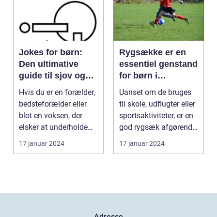
Jokes for børn:
Rygsække er en
Den ultimative
essentiel genstand
guide til sjov og
for børn i
latter for de små
dagligdagen
Hvis du er en forælder,
Uanset om de bruges
bedsteforælder eller
til skole, udflugter eller
blot en voksen, der
sportsaktiviteter, er en
elsker at underholde
god rygsæk afgørende
børn, er "joke...
for at ...
17 januar 2024
17 januar 2024
Adresse