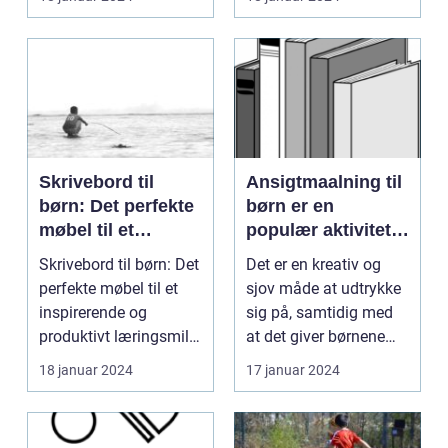
skabe...
symbol...
Skrivebord til
Ansigtmaalning til
børn: Det perfekte
børn er en
møbel til et
populær aktivitet,
inspirerende og
der spænder over
Skrivebord til børn: Det
Det er en kreativ og
produktivt
flere årtier
perfekte møbel til et
sjov måde at udtrykke
læringsmiljø
inspirerende og
sig på, samtidig med
produktivt læringsmiljø
at det giver børnene
Indledning: ...
mulighed for at...
18 januar 2024
17 januar 2024