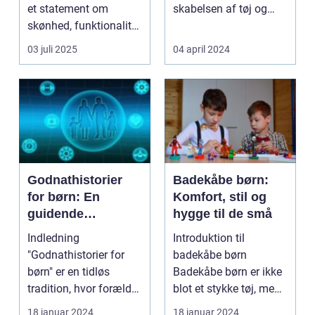
et statement om
skabelsen af tøj og
skønhed, funktionalitet
gardiner til design af ...
og perso...
03 juli 2025
04 april 2024
Godnathistorier
Badekåbe børn:
for børn: En
Komfort, stil og
guidende
hygge til de små
fortælling til
Indledning
Introduktion til
forældre og
"Godnathistorier for
badekåbe børn
interesserede
børn" er en tidløs
Badekåbe børn er ikke
tradition, hvor forældre
blot et stykke tøj, men
og bedsteforældre
en genstand der
18 januar 2024
18 januar 2024