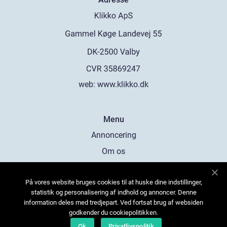
web:
www.klikko.dk
Menu
Annoncering
Om os
Cookies
På vores website bruges cookies til at huske dine indstillinger,
Kontakt os
statistik og personalisering af indhold og annoncer. Denne
Sitemap
information deles med tredjepart. Ved fortsat brug af websiden
godkender du cookiepolitikken.
Ok
Privatlivspolitik