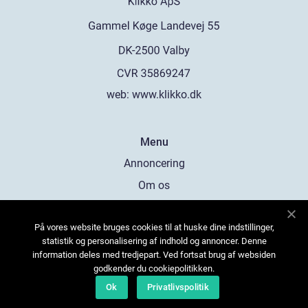
web:
www.klikko.dk
Menu
Annoncering
Om os
Cookies
På vores website bruges cookies til at huske dine indstillinger,
Kontakt os
statistik og personalisering af indhold og annoncer. Denne
Sitemap
information deles med tredjepart. Ved fortsat brug af websiden
godkender du cookiepolitikken.
Ok
Privatlivspolitik