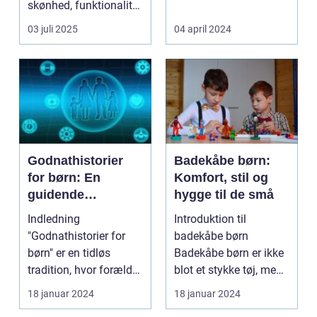
skønhed, funktionalitet
gardiner til design af ...
og perso...
03 juli 2025
04 april 2024
Godnathistorier
Badekåbe børn:
for børn: En
Komfort, stil og
guidende
hygge til de små
fortælling til
Indledning
Introduktion til
forældre og
"Godnathistorier for
badekåbe børn
interesserede
børn" er en tidløs
Badekåbe børn er ikke
tradition, hvor forældre
blot et stykke tøj, men
og bedsteforældre
en genstand der
18 januar 2024
18 januar 2024
skabe...
symbol...