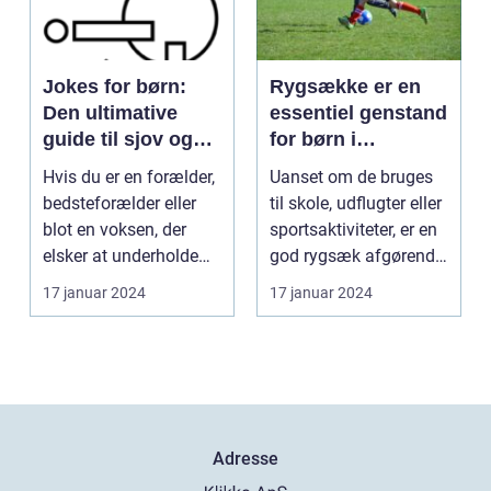
Jokes for børn:
Rygsække er en
Den ultimative
essentiel genstand
guide til sjov og
for børn i
latter for de små
dagligdagen
Hvis du er en forælder,
Uanset om de bruges
bedsteforælder eller
til skole, udflugter eller
blot en voksen, der
sportsaktiviteter, er en
elsker at underholde
god rygsæk afgørende
børn, er "joke...
for at ...
17 januar 2024
17 januar 2024
Adresse