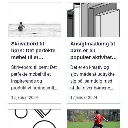
Skrivebord til
Ansigtmaalning til
børn: Det perfekte
børn er en
møbel til et
populær aktivitet,
inspirerende og
der spænder over
Skrivebord til børn: Det
Det er en kreativ og
produktivt
flere årtier
perfekte møbel til et
sjov måde at udtrykke
læringsmiljø
inspirerende og
sig på, samtidig med
produktivt læringsmiljø
at det giver børnene
Indledning: ...
mulighed for at...
18 januar 2024
17 januar 2024