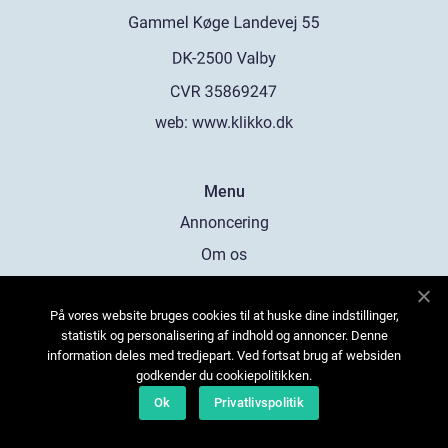
web:
www.klikko.dk
Menu
Annoncering
Om os
Cookies
På vores website bruges cookies til at huske dine indstillinger,
Kontakt os
statistik og personalisering af indhold og annoncer. Denne
Sitemap
information deles med tredjepart. Ved fortsat brug af websiden
godkender du cookiepolitikken.
Ok
Privatlivspolitik