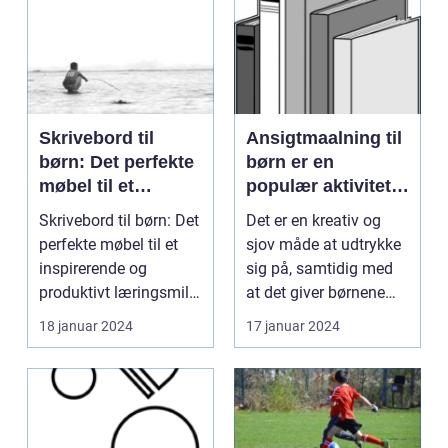
Skrivebord til
Ansigtmaalning til
børn: Det perfekte
børn er en
møbel til et
populær aktivitet,
inspirerende og
der spænder over
Skrivebord til børn: Det
Det er en kreativ og
produktivt
flere årtier
perfekte møbel til et
sjov måde at udtrykke
læringsmiljø
inspirerende og
sig på, samtidig med
produktivt læringsmiljø
at det giver børnene
Indledning: ...
mulighed for at...
18 januar 2024
17 januar 2024