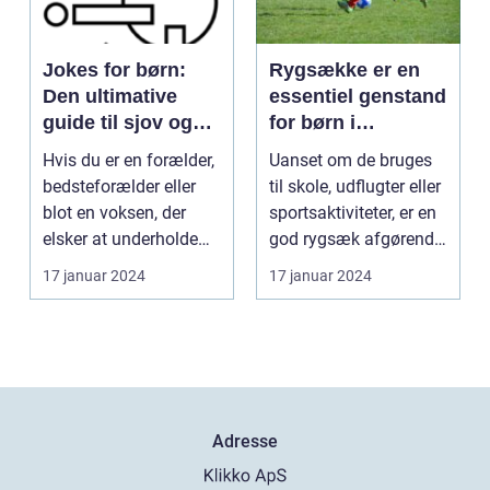
Jokes for børn:
Rygsække er en
Den ultimative
essentiel genstand
guide til sjov og
for børn i
latter for de små
dagligdagen
Hvis du er en forælder,
Uanset om de bruges
bedsteforælder eller
til skole, udflugter eller
blot en voksen, der
sportsaktiviteter, er en
elsker at underholde
god rygsæk afgørende
børn, er "joke...
for at ...
17 januar 2024
17 januar 2024
Adresse