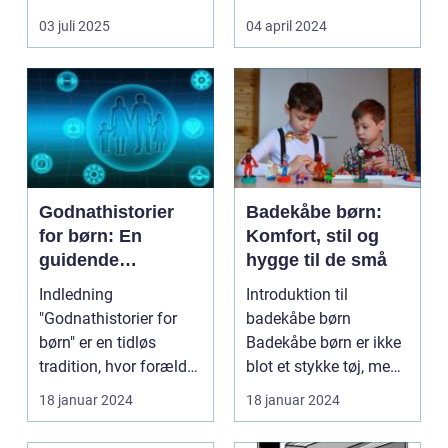
og perso...
03 juli 2025
04 april 2024
Godnathistorier
Badekåbe børn:
for børn: En
Komfort, stil og
guidende
hygge til de små
fortælling til
Indledning
Introduktion til
forældre og
"Godnathistorier for
badekåbe børn
interesserede
børn" er en tidløs
Badekåbe børn er ikke
tradition, hvor forældre
blot et stykke tøj, men
og bedsteforældre
en genstand der
18 januar 2024
18 januar 2024
skabe...
symbol...